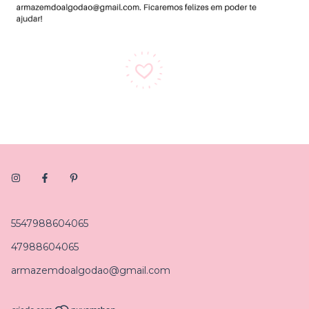
5547988604065
47988604065
armazemdoalgodao@gmail.com